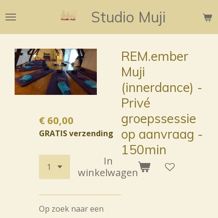
Ga
Studio Muji
direct
naar
de
REM.ember
hoofdinhoud
Muji
(innerdance) -
Privé
groepssessie
€ 60,00
op aanvraag -
GRATIS verzending
150min
In
winkelwagen
Op zoek naar een