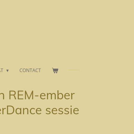
AT
CONTACT
n REM-ember
erDance sessie