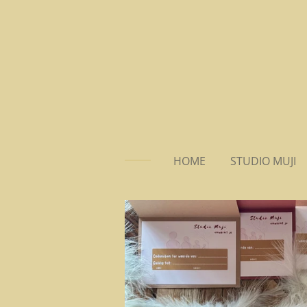
Ga
direct
naar
de
hoofdinhoud
HOME
STUDIO MUJI