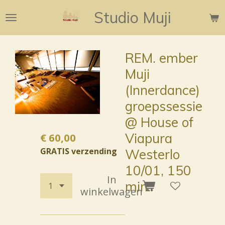
Ga
Studio Muji
direct
naar
de
REM. ember
hoofdinhoud
Muji
(Innerdance)
groepssessie
@ House of
Viapura
€ 60,00
GRATIS verzending
Westerlo
10/01, 150
In
min.
winkelwagen